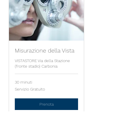
Misurazione della Vista
VISTASTORE Via della Stazione
(fronte stadio) Carbonia
30 minuti
Servizio
Servizio Gratuito
Gratuito
Prenota