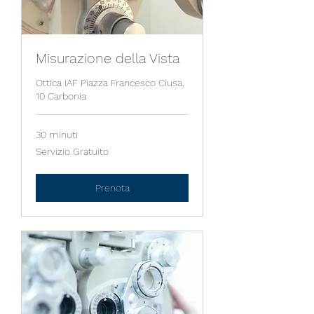
Misurazione della Vista
Ottica IAF Piazza Francesco Ciusa,
10 Carbonia
30 minuti
Servizio
Servizio Gratuito
Gratuito
Prenota