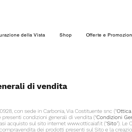
urazione della Vista
Shop
Offerte e Promozion
nerali di vendita
8190928, con sede in Carbonia, Via Costituente snc (“
Ottica
 presenti condizioni generali di vendita (“
Condizioni Gen
si acquisto sul sito internet
www.otticaiaf.it
(“
Sito
”). Le
i compravendita dei prodotti presenti sul Sito e la creazio