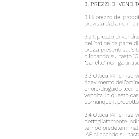
3. PREZZI DI VENDI
3.1 Il prezzo dei prod
prevista dalla normati
3.2 Il prezzo di vendi
dell’ordine da parte di
prezzi presenti sul Sit
cliccando sul tasto “
“carrello” non garanti
3.3 Ottica IAF si rise
ricevimento dell’ordin
errore/disguido tecnic
vendita. In questo caso
comunque il prodotto a
3.4 Ottica IAF si riser
dettagliatamente indic
tempo predeterminato e
IAF cliccando sul tast