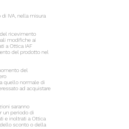
 di IVA, nella misura
 del ricevimento
uali modifiche ai
ti a Ottica IAF
ento del prodotto nel
l momento del
mero
da quello normale di
nteressato ad acquistare
izioni saranno
er un periodo di
 e inoltrati a Ottica
dello sconto o della