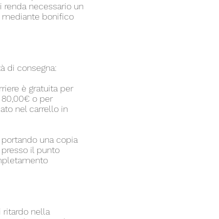
i renda necessario un
to mediante bonifico
tà di consegna:
riere è gratuita per
 a 80,00€ o per
cato nel carrello in
o, portando una copia
 presso il punto
ompletamento
 ritardo nella