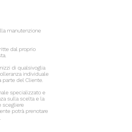
sulla manutenzione
itte dal proprio
ta.
izzi di qualsivoglia
ntolleranza individuale
 parte del Cliente.
nale specializzato e
za sulla scelta e la
e scegliere
iente potrà prenotare
-