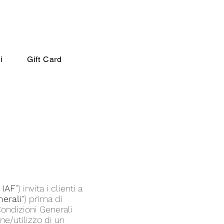
i
Gift Card
 IAF
”) invita i clienti a
erali
”) prima di
 Condizioni Generali
ne/utilizzo di un