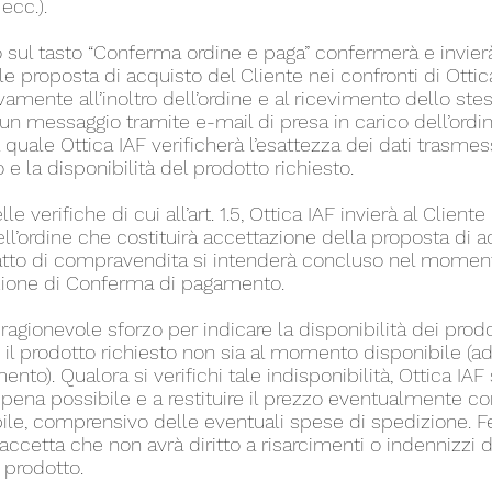
ecc.).
o sul tasto “Conferma ordine e paga” confermerà e invierà 
e proposta di acquisto del Cliente nei confronti di Ottica 
ente all’inoltro dell’ordine e al ricevimento dello stes
à un messaggio tramite e-mail di presa in carico dell’ordin
l quale Ottica IAF verificherà l’esattezza dei dati trasmes
 la disponibilità del prodotto richiesto.
elle verifiche di cui all’art. 1.5, Ottica IAF invierà al Clie
l’ordine che costituirà accettazione della proposta di ac
tratto di compravendita si intenderà concluso nel momento
zione di Conferma di pagamento.
i ragionevole sforzo per indicare la disponibilità dei prodo
e il prodotto richiesto non sia al momento disponibile (
nto). Qualora si verifichi tale indisponibilità, Ottica IAF
ppena possibile e a restituire il prezzo eventualmente cor
ile, comprensivo delle eventuali spese di spedizione. Fe
accetta che non avrà diritto a risarcimenti o indennizzi d
l prodotto.