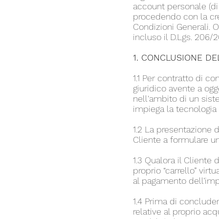
account personale (di 
procedendo con la cre
Condizioni Generali. O
incluso il D.Lgs. 206
1. CONCLUSIONE DE
1.1 Per contratto di co
giuridico avente a ogge
nell'ambito di un sist
impiega la tecnologia
1.2 La presentazione di
Cliente a formulare un’o
1.3 Qualora il Cliente 
proprio “carrello” vir
al pagamento dell’imp
1.4 Prima di concludere
relative al proprio ac