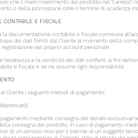
so che il mero inserimento del prodotto nel “carrello” n
conto o della promozione oltre il termine di scadenza ind
 CONTABILE E FISCALE
à la documentazione contabile e fiscale connessa all’acq
a base dei dati forniti dal Cliente al momento della comp
 registrazione del proprio account personale.
e l’esattezza e la veridicità dei dati conferiti ai fini dell
ile e fiscale e se ne assume ogni responsabilità.
MENTO
 al Cliente i seguenti metodi di pagamento:
 Mastercard)
l pagamento mediante consegna del denaro esclusivamen
della consegna del prodotto. In caso di pagamento med
si di un servizio reso per il tramite di un soggetto terzo
te dovrà corrispondere al Corriere, oltre al prezzo del pro