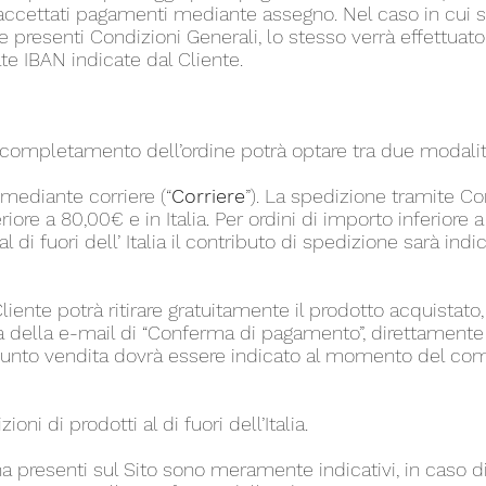
accettati pagamenti mediante assegno. Nel caso in cui s
e presenti Condizioni Generali, lo stesso verrà effettua
te IBAN indicate dal Cliente.
 di completamento dell’ordine potrà optare tra due modali
mediante corriere (“
Corriere
”). La spedizione tramite Cor
iore a 80,00€ e in Italia. Per ordini di importo inferiore
l di fuori dell’ Italia il contributo di spedizione sarà indi
 Cliente potrà ritirare gratuitamente il prodotto acquistat
a della e-mail di “Conferma di pagamento”, direttamente
l punto vendita dovrà essere indicato al momento del c
oni di prodotti al di fuori dell’Italia.
a presenti sul Sito sono meramente indicativi, in caso di