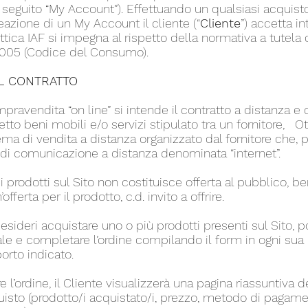
seguito “My Account”). Effettuando un qualsiasi acquisto
azione di un My Account il cliente (“
Cliente
”) accetta i
ttica IAF si impegna al rispetto della normativa a tutela 
/2005 (Codice del Consumo).
L CONTRATTO
mpravendita “on line” si intende il contratto a distanza e 
tto beni mobili e/o servizi stipulato tra un fornitore, Ot
ema di vendita a distanza organizzato dal fornitore che, p
 di comunicazione a distanza denominata “internet”.
 prodotti sul Sito non costituisce offerta al pubblico, ben
fferta per il prodotto, c.d. invito a offrire.
desideri acquistare uno o più prodotti presenti sul Sito, po
tuale e completare l’ordine compilando il form in ogni s
orto indicato.
 l’ordine, il Cliente visualizzerà una pagina riassuntiva 
quisto (prodotto/i acquistato/i, prezzo, metodo di pagam