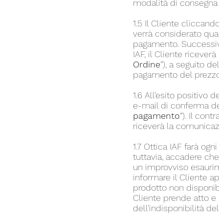
modalità di consegna 
1.5 Il Cliente cliccand
verrà considerato qual
pagamento. Successivam
IAF, il Cliente ricever
Ordine
”), a seguito de
pagamento del prezzo e
1.6 All’esito positivo d
e-mail di conferma del
pagamento
”). Il con
riceverà la comunica
1.7 Ottica IAF farà ogn
tuttavia, accadere ch
un improvviso esaurime
informare il Cliente a
prodotto non disponib
Cliente prende atto e 
dell’indisponibilità de