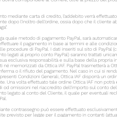
to mediante carta di credito, l’addebito verrà effettuato 
 dopo l’inoltro dell’ordine, ossia dopo che il cliente ab
ga”.
elga quale metodo di pagamento PayPal, sarà automatica
 effettuare il pagamento in base ai termini e alle condizi
le procedure di PayPal. I dati inseriti sul sito di PayPal (
o legati al proprio conto PayPal) saranno trattati unic
 sua esclusiva responsabilità e sulla base della propria i
i né memorizzati da Ottica IAF. PayPal trasmetterà a Ott
ferma o il rifiuto del pagamento. Nel caso in cui si ren
presenti Condizioni Generali, Ottica IAF disporrà un ordin
te. Una volta effettuato tale ordine Ottica IAF non potrà 
di od omissioni nel riaccredito dell’importo sul conto del
 legato al conto del Cliente, il quale per eventuali rec
Pal.
ante contrassegno può essere effettuato esclusivamente
ite previsto per legge per il pagamento in contanti (att