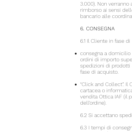
3.000). Non verranno 
rimborso ai sensi dell
bancario alle coordina
6. CONSEGNA
6.1 Il Cliente in fase
consegna a domicilio 
ordini di importo super
spedizioni di prodotti a
fase di acquisto.
“Click and Collect”. Il
cartacea o informatic
vendita Ottica IAF (i
dell’ordine).
6.2 Si accettano spedizi
6.3 I tempi di consegn