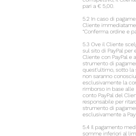
pari a € 5,00.
5.2 In caso di pagamen
Cliente immediatamente
“Conferma ordine e pa
5.3 Ove il Cliente sc
sul sito di PayPal per
Cliente con PayPal e al
strumento di pagament
quest’ultimo, sotto la
non saranno conosciut
esclusivamente la con
rimborso in base alle 
conto PayPal del Clien
responsabile per ritar
strumento di pagamento
esclusivamente a Pay
5.4 Il pagamento medi
somme inferiori al lim