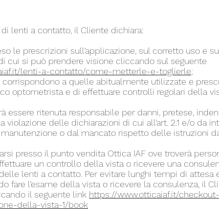
O
di lenti a contatto, il Cliente dichiara:
so le prescrizioni sull’applicazione, sul corretto uso e 
 di cui si può prendere visione cliccando sul seguente
aiaf.it/lenti-a-contatto/come-metterle-e-toglierle
;
o corrispondono a quelle abitualmente utilizzate e prescr
o optometrista e di effettuare controlli regolari della vis
rà essere ritenuta responsabile per danni, pretese, indenn
a violazione delle dichiarazioni di cui all’art. 2.1 e/o da i
a manutenzione o dal mancato rispetto delle istruzioni da
ecarsi presso il punto vendita Ottica IAF ove troverà perso
fettuare un controllo della vista o ricevere una consulen
delle lenti a contatto. Per evitare lunghi tempi di attesa 
 fare l’esame della vista o ricevere la consulenza, il Cl
cando il seguente link
https://www.otticaiaf.it/checkout
one-della-vista-1/book