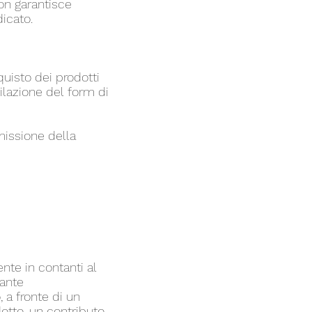
on garantisce
icato.
uisto dei prodotti
ilazione del form di
’emissione della
te in contanti al
iante
, a fronte di un
dotto, un contributo