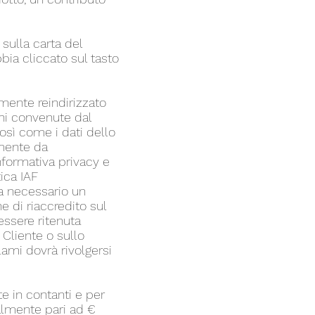
sulla carta del
bia cliccato sul tasto
mente reindirizzato
oni convenute dal
così come i dati dello
amente da
nformativa privacy e
ica IAF
da necessario un
e di riaccredito sul
essere ritenuta
 Cliente o sullo
lami dovrà rivolgersi
 in contanti e per
ualmente pari ad €