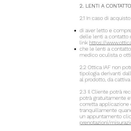
2. LENTI A CONTATT
2.1 In caso di acquisto 
di aver letto e compre
delle lenti a contatto
link
https://www.ottic
che le lenti a contatt
medico oculista o ottic
2.2 Ottica IAF non pot
tipologia derivanti dall
al prodotto, da cattiv
2.3 Il Cliente potrà r
potrà gratuitamente ef
corretta applicazione 
tranquillamente quando
un appuntamento clic
prenotazioni/misurazi