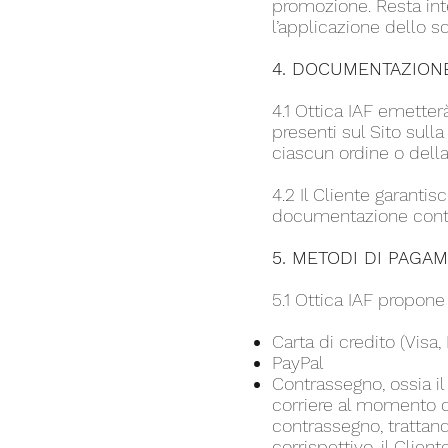
promozione. Resta inte
l’applicazione dello s
4. DOCUMENTAZIONE
4.1 Ottica IAF emetter
presenti sul Sito sull
ciascun ordine o della
4.2 Il Cliente garantisc
documentazione contab
5. METODI DI PAGA
5.1 Ottica IAF propone
Carta di credito (Visa,
PayPal
Contrassegno, ossia i
corriere al momento 
contrassegno, trattando
corrispettivo, il Clien