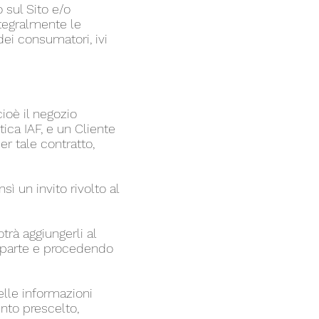
 sul Sito e/o
ntegralmente le
dei consumatori, ivi
cioè il negozio
tica IAF, e un Cliente
er tale contratto,
sì un invito rivolto al
trà aggiungerli al
ua parte e procedendo
delle informazioni
ento prescelto,