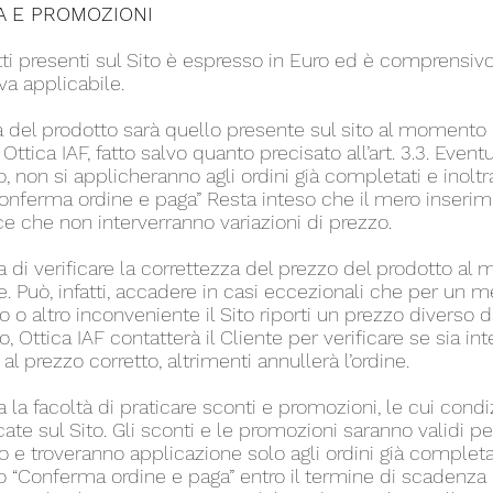
TA E PROMOZIONI
otti presenti sul Sito è espresso in Euro ed è comprensivo
va applicabile.
ta del prodotto sarà quello presente sul sito al momento
 Ottica IAF, fatto salvo quanto precisato all’art. 3.3. Event
o, non si applicheranno agli ordini già completati e inoltra
Conferma ordine e paga” Resta inteso che il mero inserim
sce che non interverranno variazioni di prezzo.
rva di verificare la correttezza del prezzo del prodotto a
e. Può, infatti, accadere in casi eccezionali che per un 
o o altro inconveniente il Sito riporti un prezzo diverso 
, Ottica IAF contatterà il Cliente per verificare se sia i
l prezzo corretto, altrimenti annullerà l’ordine.
va la facoltà di praticare sconti e promozioni, le cui cond
ate sul Sito. Gli sconti e le promozioni saranno validi p
 troveranno applicazione solo agli ordini già completati
o “Conferma ordine e paga” entro il termine di scadenza 